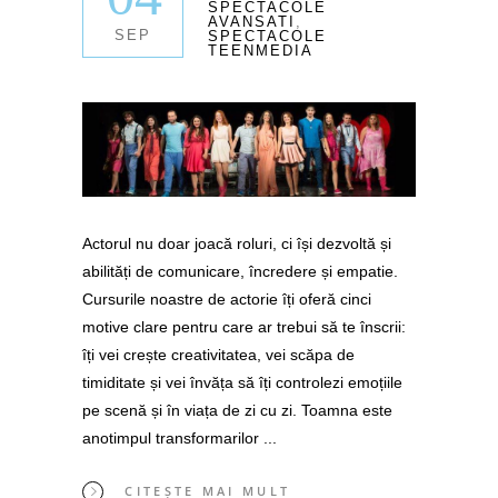
SPECTACOLE
AVANSATI
,
SEP
SPECTACOLE
TEENMEDIA
Actorul nu doar joacă roluri, ci își dezvoltă și
abilități de comunicare, încredere și empatie.
Cursurile noastre de actorie îți oferă cinci
motive clare pentru care ar trebui să te înscrii:
îți vei crește creativitatea, vei scăpa de
timiditate și vei învăța să îți controlezi emoțiile
pe scenă și în viața de zi cu zi. Toamna este
anotimpul transformarilor
CITEȘTE MAI MULT