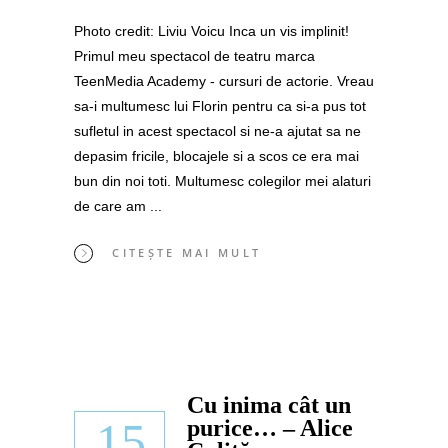
Photo credit: Liviu Voicu Inca un vis implinit!
Primul meu spectacol de teatru marca
TeenMedia Academy - cursuri de actorie. Vreau
sa-i multumesc lui Florin pentru ca si-a pus tot
sufletul in acest spectacol si ne-a ajutat sa ne
depasim fricile, blocajele si a scos ce era mai
bun din noi toti. Multumesc colegilor mei alaturi
de care am
CITEȘTE MAI MULT
Cu inima cât un
15
purice… – Alice