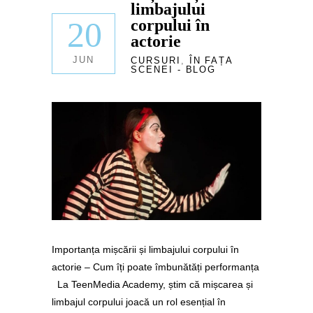
limbajului
20
corpului în
actorie
JUN
CURSURI
,
ÎN FAȚA
SCENEI - BLOG
Importanța mișcării și limbajului corpului în
actorie – Cum îți poate îmbunătăți performanța
La TeenMedia Academy, știm că mișcarea și
limbajul corpului joacă un rol esențial în