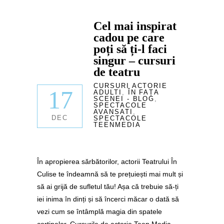
Cel mai inspirat
cadou pe care
poți să ți-l faci
singur – cursuri
de teatru
CURSURI ACTORIE
17
ADULTI
,
ÎN FAȚA
SCENEI - BLOG
,
SPECTACOLE
AVANSATI
,
DEC
SPECTACOLE
TEENMEDIA
În apropierea sărbătorilor, actorii Teatrului În
Culise te îndeamnă să te prețuiești mai mult și
să ai grijă de sufletul tău! Așa că trebuie să-ți
iei inima în dinți și să încerci măcar o dată să
vezi cum se întâmplă magia din spatele
cortinelor. Cursurile de actorie Teen Media