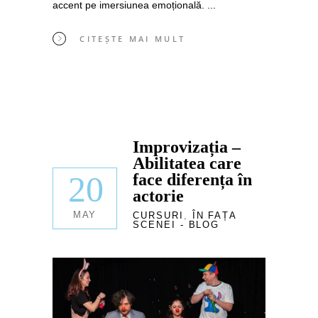
accent pe imersiunea emoțională.
CITEȘTE MAI MULT
Improvizația –
Abilitatea care
20
face diferența în
actorie
MAY
CURSURI
,
ÎN FAȚA
SCENEI - BLOG