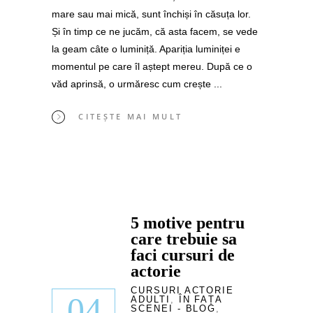
mare sau mai mică, sunt închiși în căsuța lor.
Și în timp ce ne jucăm, că asta facem, se vede
la geam câte o luminiță. Apariția luminiței e
momentul pe care îl aștept mereu. După ce o
văd aprinsă, o urmăresc cum crește
CITEȘTE MAI MULT
5 motive pentru
care trebuie sa
faci cursuri de
actorie
CURSURI ACTORIE
04
ADULTI
,
ÎN FAȚA
SCENEI - BLOG
,