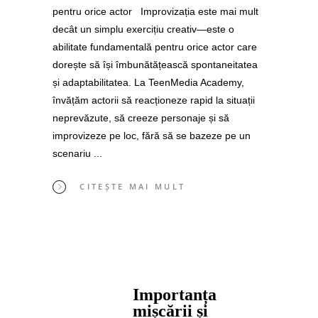
pentru orice actor Improvizația este mai mult
decât un simplu exercițiu creativ—este o
abilitate fundamentală pentru orice actor care
dorește să își îmbunătățească spontaneitatea
și adaptabilitatea. La TeenMedia Academy,
învățăm actorii să reacționeze rapid la situații
neprevăzute, să creeze personaje și să
improvizeze pe loc, fără să se bazeze pe un
scenariu
CITEȘTE MAI MULT
Importanța
mișcării și