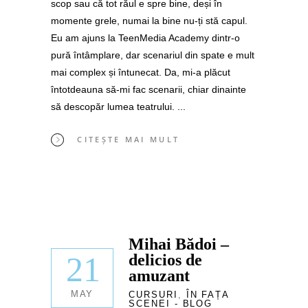
scop sau că tot răul e spre bine, deși în
momente grele, numai la bine nu-ți stă capul.
Eu am ajuns la TeenMedia Academy dintr-o
pură întâmplare, dar scenariul din spate e mult
mai complex și întunecat. Da, mi-a plăcut
întotdeauna să-mi fac scenarii, chiar dinainte
să descopăr lumea teatrului.
CITEȘTE MAI MULT
Mihai Bădoi –
21
delicios de
amuzant
MAY
CURSURI
,
ÎN FAȚA
SCENEI - BLOG