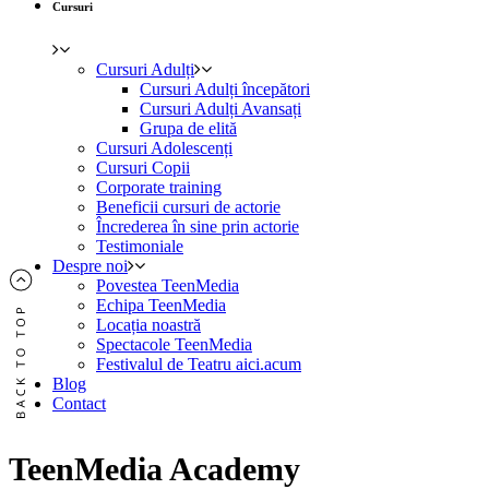
Cursuri
Cursuri Adulți
Cursuri Adulți începători
Cursuri Adulți Avansați
Grupa de elită
Cursuri Adolescenți
Cursuri Copii
Corporate training
Beneficii cursuri de actorie
Încrederea în sine prin actorie
Testimoniale
Despre noi
Povestea TeenMedia
Echipa TeenMedia
Locația noastră
Spectacole TeenMedia
Festivalul de Teatru aici.acum
Blog
Contact
TeenMedia Academy