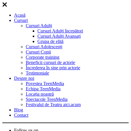
Acasă
Cursuri
Cursuri Adulți
Cursuri Adulți începători
Cursuri Adulți Avansați
Grupa de elită
Cursuri Adolescenți
Cursuri Copii
Corporate training
Beneficii cursuri de actorie
Încrederea în sine prin actorie
Testimoniale
Despre noi
Povestea TeenMedia
Echipa TeenMedia
Locația noastră
Spectacole TeenMedia
Festivalul de Teatru aici.acum
Blog
Contact
Follow us on