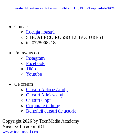
Festivalul aniversar aici.acum – ediția a II-a, 19 – 22 septembrie 2024
Contact
Locația noastră
STR. ALECU RUSSO 12, BUCURESTI
tel:0728008218
Follow us on
Instagram
Facebook
TikTok
Youtube
Ce oferim
Cursuri Actorie Adulți
Cursuri Adolescenți
Cursuri Copii
Corporate training
Beneficii cursuri de actorie
Copyright 2026 by TeenMedia Academy
Vreau sa fiu actor SRL
www.teenmedia.ro