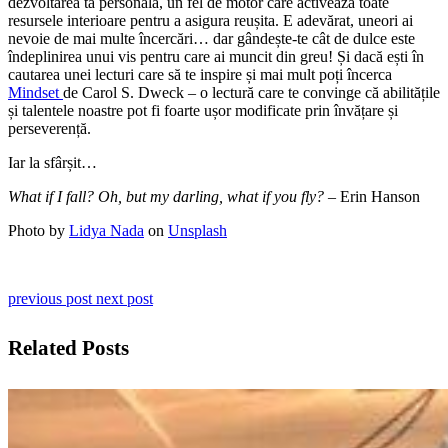
dezvoltarea ta personală, un fel de motor care activează toate
resursele interioare pentru a asigura reușita. E adevărat, uneori ai
nevoie de mai multe încercări… dar gândește-te cât de dulce este
îndeplinirea unui vis pentru care ai muncit din greu! Și dacă ești în
cautarea unei lecturi care să te inspire și mai mult poți încerca
Mindset
de Carol S. Dweck – o lectură care te convinge că abilitățile
și talentele noastre pot fi foarte ușor modificate prin învățare și
perseverență.
Iar la sfârșit…
What if I fall? Oh, but my darling, what if you fly?
– Erin Hanson
Photo by
Lidya Nada
on
Unsplash
previous post
next post
Related Posts