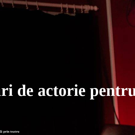
ri de actorie pentr
lă prin teatru