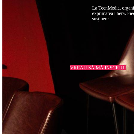
La TeenMedia, organiză
exprimarea liberă. Fiec
susținere.
VREAU SĂ MĂ ÎNSCRIU!