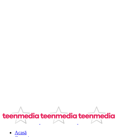
Acasă