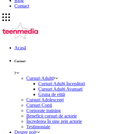
Blog
Contact
Acasă
Cursuri
Cursuri Adulți
Cursuri Adulți începători
Cursuri Adulți Avansați
Grupa de elită
Cursuri Adolescenți
Cursuri Copii
Corporate training
Beneficii cursuri de actorie
Încrederea în sine prin actorie
Testimoniale
Despre noi