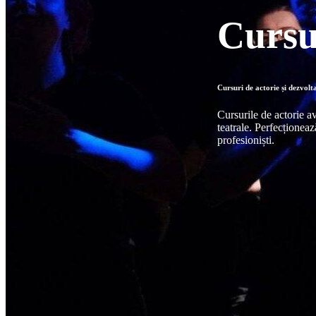
Cursu
Cursuri de actorie și dezvolt
Cursurile de actorie a
teatrale. Perfecționeaz
profesioniști.