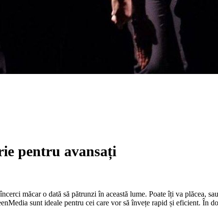
rie pentru avansați
să încerci măcar o dată să pătrunzi în această lume. Poate îți va plăcea, sa
TeenMedia sunt ideale pentru cei care vor să învețe rapid și eficient. În d