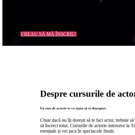
VREAU SĂ MĂ ÎNSCRIU!
Despre cursurile de acto
Un curs de actorie te va ajuta să te descoperi.
Chiar dacă nu îți dorești să te faci actor, trebuie 
să încerci totul. Cursurile de actorie intensive la 
esențiale și vei juca în spectacole finale.