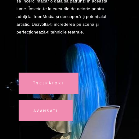
să încerci măcar o dată să pătrunzi în această
lume. Înscrie-te la cursurile de actorie pentru
adulți la TeenMedia și descoperă-ți potențialul
artistic. Dezvoltă-ți încrederea pe scenă și
perfecționează-ți tehnicile teatrale.
ÎNCEPĂTORI
AVANSAȚI