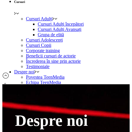
Cursuri
Cursuri Adulți
Cursuri Adulți începători
Cursuri Adulți Avansați
Grupa de elită
Cursuri Adolescenți
Cursuri Copii
Corporate training
Beneficii cursuri de actorie
Încrederea în sine prin actorie
Testimoniale
Despre noi
Povestea TeenMedia
Echipa TeenMedia
Locația noastră
Spectacole TeenMedia
Festivalul de Teatru aici.acum
Blog
Contact
Despre noi