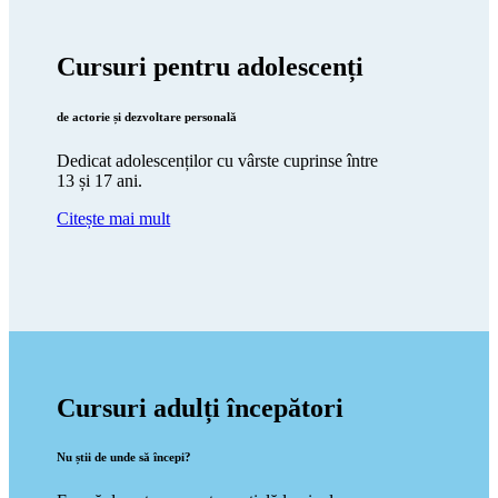
Cursuri pentru adolescenți
de actorie și dezvoltare personală
Dedicat adolescenților cu vârste cuprinse între
13 și 17 ani.
Citește mai mult
Cursuri adulți începători
Nu știi de unde să începi?