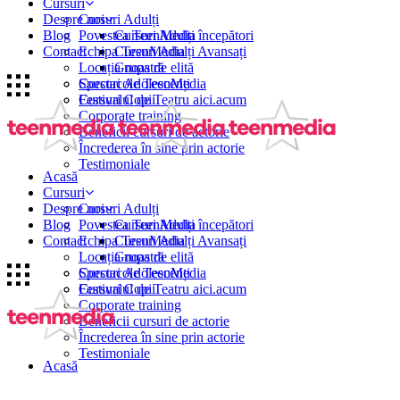
Cursuri
Despre noi
Cursuri Adulți
Blog
Povestea TeenMedia
Cursuri Adulți începători
Contact
Echipa TeenMedia
Cursuri Adulți Avansați
Locația noastră
Grupa de elită
Cursuri Adolescenți
Spectacole TeenMedia
Cursuri Copii
Festivalul de Teatru aici.acum
Corporate training
Beneficii cursuri de actorie
Încrederea în sine prin actorie
Testimoniale
Acasă
Cursuri
Despre noi
Cursuri Adulți
Blog
Povestea TeenMedia
Cursuri Adulți începători
Contact
Echipa TeenMedia
Cursuri Adulți Avansați
Locația noastră
Grupa de elită
Cursuri Adolescenți
Spectacole TeenMedia
Cursuri Copii
Festivalul de Teatru aici.acum
Corporate training
Beneficii cursuri de actorie
Încrederea în sine prin actorie
Testimoniale
Acasă