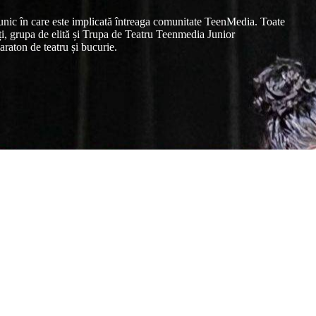
 unic în care este implicată întreaga comunitate TeenMedia. Toate
ți, grupa de elită și Trupa de Teatru Teenmedia Junior
araton de teatru și bucurie.