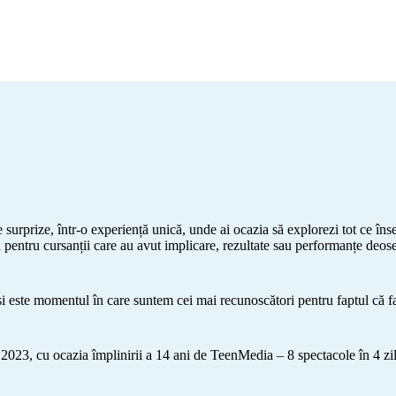
 surprize, într-o experiență unică, unde ai ocazia să explorezi tot ce î
ui pentru cursanții care au avut implicare, rezultate sau performanțe deos
 și este momentul în care suntem cei mai recunoscători pentru faptul că f
e 2023, cu ocazia împlinirii a 14 ani de TeenMedia – 8 spectacole în 4 zil