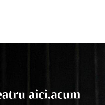
eatru aici.acum