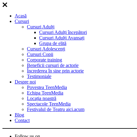
Acasă
Cursuri
Cursuri Adulți
Cursuri Adulți începători
Cursuri Adulți Avansați
Grupa de elită
Cursuri Adolescenți
Cursuri Copii
Corporate training
Beneficii cursuri de actorie
Încrederea în sine prin actorie
Testimoniale
Despre noi
Povestea TeenMedia
Echipa TeenMedia
Locația noastră
Spectacole TeenMedia
Festivalul de Teatru aici.acum
Blog
Contact
Follow us on