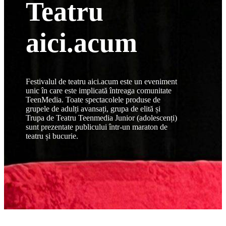
Teatru
aici.acum
Festivalul de teatru aici.acum este un eveniment
unic în care este implicată întreaga comunitate
TeenMedia. Toate spectacolele produse de
grupele de adulți avansați, grupa de elită și
Trupa de Teatru Teenmedia Junior (adolescenți)
sunt prezentate publicului într-un maraton de
teatru și bucurie.