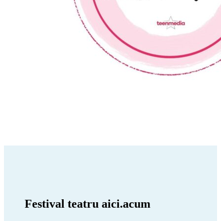
Festival teatru aici.acum