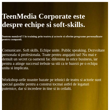
TeenMedia Corporate este
despre echipe si soft-skills.
Suntem numărul 1 în training prin teatru și actorie si oferim programe personalizate
pentru companii.
Comunicare. Soft skills. Echipe unite. Public speaking. Dezvoltare
personala si profesionala. Toate pentru angajatii tai! Nu mai e
demult un secret ca oamenii fac diferenta in orice business, iar
pentru a atinge succesul trebuie sa stii ca te bazezi pe o echipa
unita si implicata.
Workshop-urile noastre bazate pe tehnici de teatru si actorie sunt
special gandite pentru a construi tocmai astfel de legaturi
puternice, dar si incredere in tine si in ceilalti.