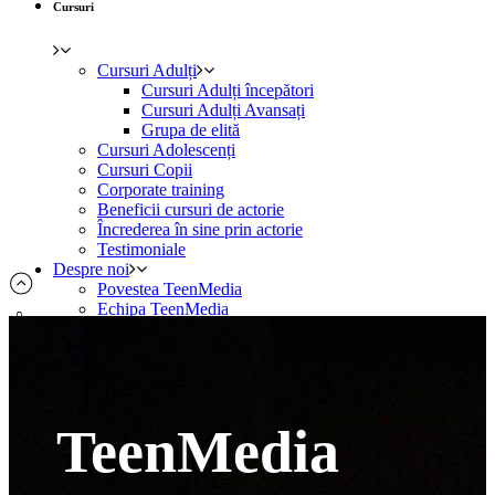
Cursuri
Cursuri Adulți
Cursuri Adulți începători
Cursuri Adulți Avansați
Grupa de elită
Cursuri Adolescenți
Cursuri Copii
Corporate training
Beneficii cursuri de actorie
Încrederea în sine prin actorie
Testimoniale
Despre noi
Povestea TeenMedia
Echipa TeenMedia
Locația noastră
Spectacole TeenMedia
Festivalul de Teatru aici.acum
Blog
Contact
TeenMedia