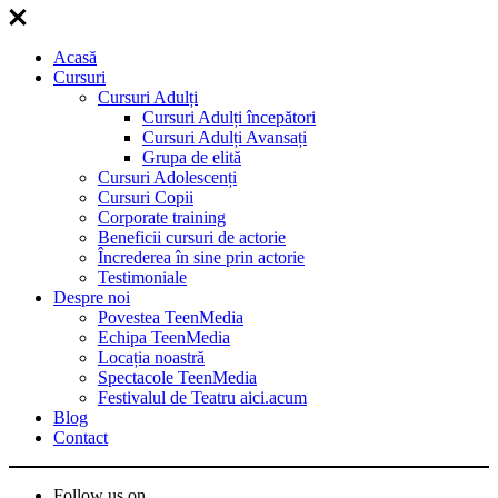
Acasă
Cursuri
Cursuri Adulți
Cursuri Adulți începători
Cursuri Adulți Avansați
Grupa de elită
Cursuri Adolescenți
Cursuri Copii
Corporate training
Beneficii cursuri de actorie
Încrederea în sine prin actorie
Testimoniale
Despre noi
Povestea TeenMedia
Echipa TeenMedia
Locația noastră
Spectacole TeenMedia
Festivalul de Teatru aici.acum
Blog
Contact
Follow us on