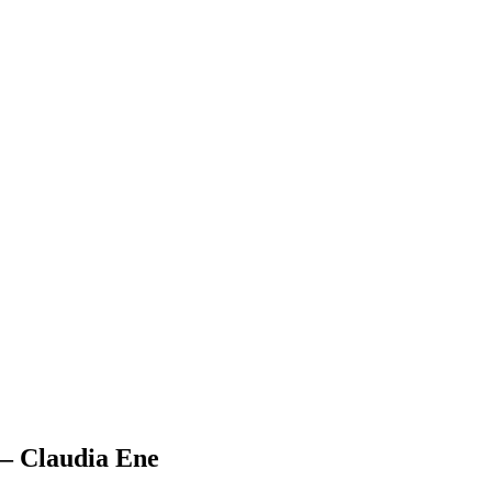
– Claudia Ene