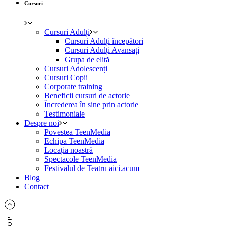
Cursuri
Cursuri Adulți
Cursuri Adulți începători
Cursuri Adulți Avansați
Grupa de elită
Cursuri Adolescenți
Cursuri Copii
Corporate training
Beneficii cursuri de actorie
Încrederea în sine prin actorie
Testimoniale
Despre noi
Povestea TeenMedia
Echipa TeenMedia
Locația noastră
Spectacole TeenMedia
Festivalul de Teatru aici.acum
Blog
Contact