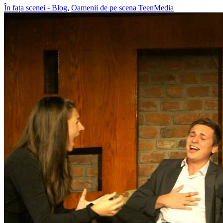
În fața scenei - Blog
,
Oamenii de pe scena TeenMedia