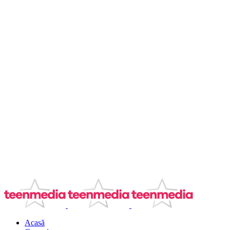
Acasă