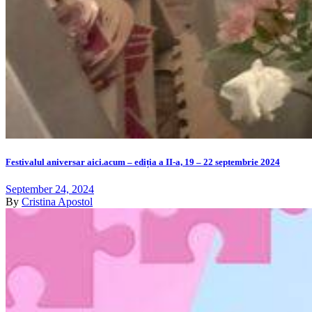
Festivalul aniversar aici.acum – ediția a II-a, 19 – 22 septembrie 2024
September 24, 2024
By
Cristina Apostol