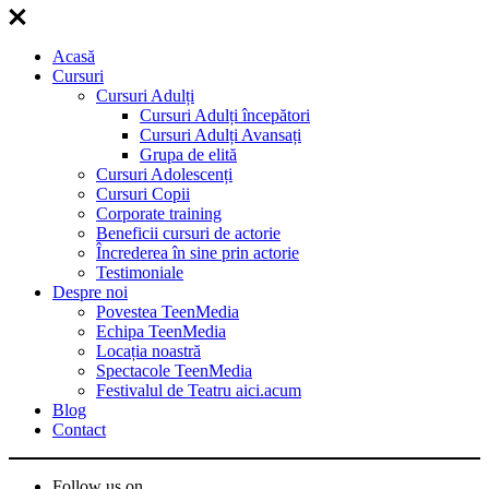
Acasă
Cursuri
Cursuri Adulți
Cursuri Adulți începători
Cursuri Adulți Avansați
Grupa de elită
Cursuri Adolescenți
Cursuri Copii
Corporate training
Beneficii cursuri de actorie
Încrederea în sine prin actorie
Testimoniale
Despre noi
Povestea TeenMedia
Echipa TeenMedia
Locația noastră
Spectacole TeenMedia
Festivalul de Teatru aici.acum
Blog
Contact
Follow us on