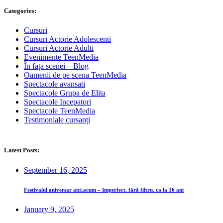
Categories:
Cursuri
Cursuri Actorie Adolescenti
Cursuri Actorie Adulti
Evenimente TeenMedia
În fața scenei – Blog
Oamenii de pe scena TeenMedia
Spectacole avansati
Spectacole Grupa de Elita
Spectacole Incepatori
Spectacole TeenMedia
Testimoniale cursanți
Latest Posts:
September 16, 2025
Festivalul aniversar aici.acum – Imperfect. fără filtru. ca la 16 ani
January 9, 2025