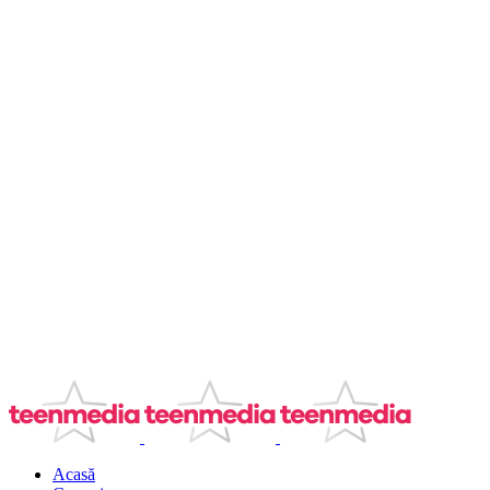
Acasă