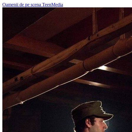
Oamenii de pe scena TeenMedia