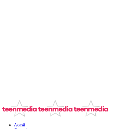
Acasă