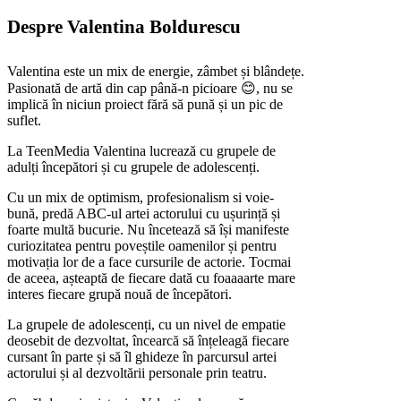
Despre Valentina Boldurescu
Valentina este un mix de energie, zâmbet și blândețe.
Pasionată de artă din cap până-n picioare
😊
, nu se
implică în niciun proiect fără să pună și un pic de
suflet.
La TeenMedia Valentina lucrează cu grupele de
adulți începători și cu grupele de adolescenți.
Cu un mix de optimism, profesionalism si voie-
bună, predă ABC-ul artei actorului cu ușurință și
foarte multă bucurie. Nu încetează să își manifeste
curiozitatea pentru poveștile oamenilor și pentru
motivația lor de a face cursurile de actorie. Tocmai
de aceea, așteaptă de fiecare dată cu foaaaarte mare
interes fiecare grupă nouă de începători.
La grupele de adolescenți, cu un nivel de empatie
deosebit de dezvoltat, încearcă să înțeleagă fiecare
cursant în parte și să îl ghideze în parcursul artei
actorului și al dezvoltării personale prin teatru.