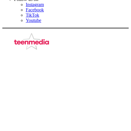
Instagram
Facebook
TikTok
Youtube