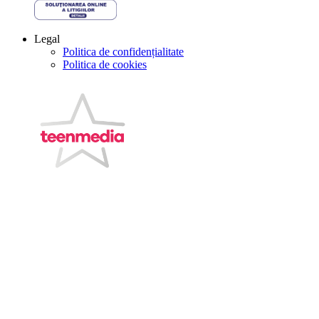
Legal
Politica de confidențialitate
Politica de cookies