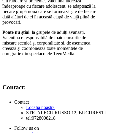
Cu răbdare și prietenie, Valentina lucrează
îndeaproape cu fiecare adolescent, se adaptează la
fiecare grupă nouă care se formează și e de fiecare
dată alături de ei în această etapă de viață plină de
provocări.
Poate nu știai
: la grupele de adulți avansați,
Valentina e responsabilă de toate cursurile de
mișcare scenică și corporalitate și, de asemenea,
creează și coordonează toate momentele de
coregrafie din spectacolele TeenMedia.
Contact:
Contact
Locația noastră
STR. ALECU RUSSO 12, BUCURESTI
tel:0728008218
Follow us on