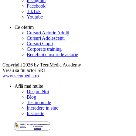
Instagram
Facebook
TikTok
Youtube
Ce oferim
Cursuri Actorie Adulți
Cursuri Adolescenți
Cursuri Copii
Corporate training
Beneficii cursuri de actorie
Copyright 2026 by TeenMedia Academy
Vreau sa fiu actor SRL
www.teenmedia.ro
Află mai multe
Despre Noi
Blog
Testimoniale
Încredere în sine
Înscrie-te