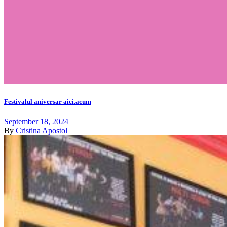
Festivalul aniversar aici.acum
September 18, 2024
By
Cristina Apostol