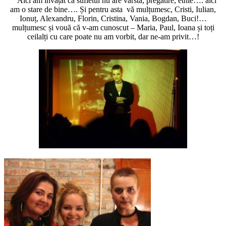
Aici am învățat că sufletul nu are vârstă, pregătire, etnie…. aici
am o stare de bine…. Și pentru asta vă mulțumesc, Cristi, Iulian,
Ionuț, Alexandru, Florin, Cristina, Vania, Bogdan, Buci!…
mulțumesc și vouă că v-am cunoscut – Maria, Paul, Ioana și toți
ceilalți cu care poate nu am vorbit, dar ne-am privit…!