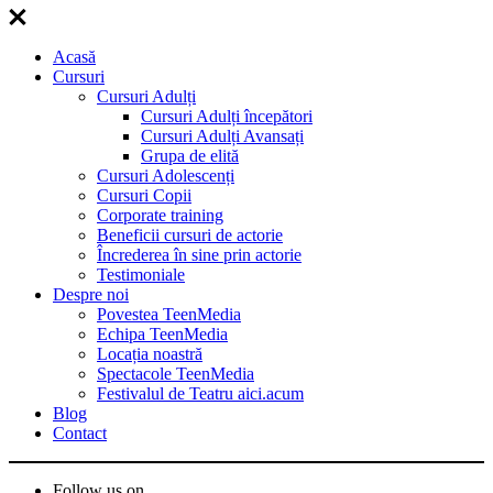
Acasă
Cursuri
Cursuri Adulți
Cursuri Adulți începători
Cursuri Adulți Avansați
Grupa de elită
Cursuri Adolescenți
Cursuri Copii
Corporate training
Beneficii cursuri de actorie
Încrederea în sine prin actorie
Testimoniale
Despre noi
Povestea TeenMedia
Echipa TeenMedia
Locația noastră
Spectacole TeenMedia
Festivalul de Teatru aici.acum
Blog
Contact
Follow us on