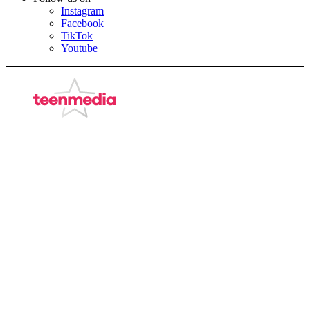
Instagram
Facebook
TikTok
Youtube