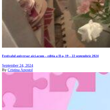
Festivalul aniversar aici.acum – ediția a II-a, 19 – 22 septembrie 2024
September 24, 2024
By
Cristina Apostol