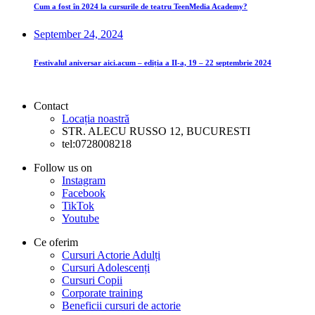
Cum a fost în 2024 la cursurile de teatru TeenMedia Academy?
September 24, 2024
Festivalul aniversar aici.acum – ediția a II-a, 19 – 22 septembrie 2024
Contact
Locația noastră
STR. ALECU RUSSO 12, BUCURESTI
tel:0728008218
Follow us on
Instagram
Facebook
TikTok
Youtube
Ce oferim
Cursuri Actorie Adulți
Cursuri Adolescenți
Cursuri Copii
Corporate training
Beneficii cursuri de actorie