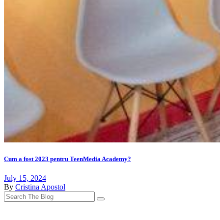
Cum a fost 2023 pentru TeenMedia Academy?
July 15, 2024
By
Cristina Apostol
Search
for: